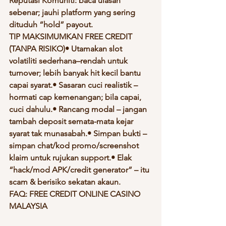
Reputasi Komuniti:
 baca ulasan 
sebenar; jauhi platform yang sering 
dituduh “hold” payout.
TIP MAKSIMUMKAN FREE CREDIT 
(TANPA RISIKO)• 
Utamakan slot 
volatiliti sederhana–rendah
 untuk 
turnover; lebih banyak hit kecil bantu 
capai syarat.• 
Sasaran cuci realistik
 – 
hormati cap kemenangan; bila capai, 
cuci
 dahulu.• 
Rancang modal
 – jangan 
tambah deposit semata-mata kejar 
syarat tak munasabah.• 
Simpan bukti
 – 
simpan chat/kod promo/screenshot 
klaim untuk rujukan support.• 
Elak 
“hack/mod APK/credit generator”
 – itu 
scam & berisiko sekatan akaun.
FAQ: FREE CREDIT ONLINE CASINO 
MALAYSIA