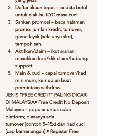
yang jelas.
Daftar akaun tepat
 – isi data betul 
untuk elak isu KYC masa cuci.
Sahkan promosi
 – baca halaman 
promo: jumlah kredit, turnover, 
game layak (selalunya slot), 
tempoh sah.
Aktifkan/claim
 – ikut arahan: 
masukkan kod/klik claim/hubungi 
support.
Main & cuci
 – capai turnover/had 
minimum, kemudian buat 
permintaan withdraw.
JENIS “FREE CREDIT” PALING DICARI 
DI MALAYSIA• 
Free Credit No Deposit 
Malaysia
 – popular untuk cuba 
platform; biasanya ada 
turnover
 (contoh 5–15x) dan had cuci 
(cap kemenangan).• 
Register Free 