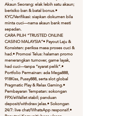
Akaun Seorang:
 elak lebih satu akaun; 
berisiko ban & batal bonus.• 
KYC/Verifikasi:
 siapkan dokumen bila 
minta cuci—nama akaun bank mesti 
sepadan.
CARA PILIH “TRUSTED ONLINE 
CASINO MALAYSIA”• 
Payout Laju & 
Konsisten:
 periksa masa proses cuci & 
had.• 
Promosi Telus:
 halaman promo 
menerangkan turnover, game layak, 
had cuci—tanpa “syarat pelik”.• 
Portfolio Permainan:
 ada 
Mega888, 
918Kiss, Pussy888
, serta slot global 
Pragmatic Play
 & 
Relax Gaming
.• 
Pembayaran Tempatan:
 sokongan 
FPX/eWallet stabil; panduan 
deposit/withdraw jelas.• 
Sokongan 
24/7:
 live chat/WhatsApp responsif.• 