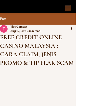
Post
Tips Gempak
Aug 19, 2025
3 min read
FREE CREDIT ONLINE
CASINO MALAYSIA :
CARA CLAIM, JENIS
PROMO & TIP ELAK SCAM